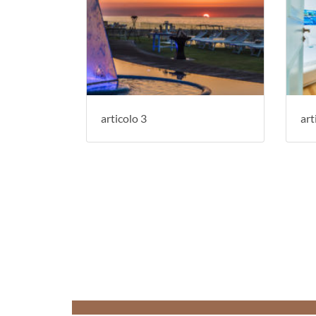
Quali sono i benefici d
Presso l'Approdo Resort Thalasso SPA, la thalassoterapia sfrutta le
È possibile accedere al
articolo 3
art
Sì, l'Approdo Resort Thalasso SPA offre opzioni per ospiti esterni c
Dove si trova esattame
L'Approdo Resort Thalasso SPA si trova in Via Porto 49 a San Marco
Cosa rende l'Approdo 
L'Approdo Resort Thalasso SPA offre eleganti suite con vista sulla 
Com'è strutturata l'of