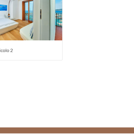
ella thalassoterapia off
 proprietà minerali dell'acqua di mare per favorire la distensione 
la Thalasso SPA e alla 
icolo 2
he desiderano usufruire del centro benessere e della sua posizione p
nte l'Approdo Resort T
 di Castellabate, in una posizione panoramica unica all'interno de
Resort ideale per sogg
baia e percorsi benessere di coppia progettati per creare un'atmosfe
ferta gastronomica per