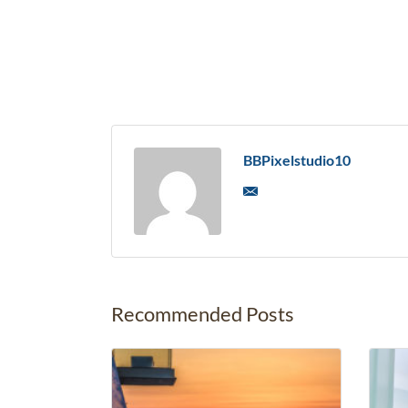
Scegliere una suite presso l'Approdo Resort Thalasso SPA garantisc
Dettagli aggiuntivi
Identikit del viaggiato
Approdo Resort Thalasso SPA è la scelta perfetta per:
BBPixelstudio10
Coppie in cerca di romanticismo
che desiderano una cornice
Appassionati di wellness
che vogliono sperimentare i benefic
Viaggiatori nel Sud Italia
che cercano una base di alto livello
Amanti del design
che apprezzano architetture moderne inte
Recommended Posts
Perché scegliere l'App
L'Approdo Resort Thalasso SPA è una meta d'eccellenza nel Sud Italia