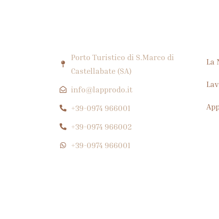
Il ristorante dell'Approdo Resort Thalasso SPA propone una cucina c
Porto Turistico di S.Marco di
La 
Castellabate (SA)
Lav
info@lapprodo.it
App
+39-0974 966001
+39-0974 966002
+39-0974 966001