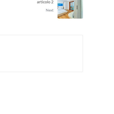
chi desidera una fuga romantica o un periodo di relax assoluto lont
articolo 2
Next
PA per una vacanza ben
acqua di mare pura per trattamenti rigeneranti. La struttura vanta u