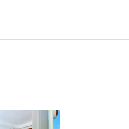
e un rifugio privato dotato di ogni tecnologia moderna, ideale per 
re ideale
 suggestiva fronte mare per occasioni speciali.
i terapeutici della thalassoterapia professionale.
 per esplorare le bellezze della costa campana.
grate armoniosamente nel contesto naturale del porto turistico.
rodo Resort Thalasso S
 grazie al suo centro specializzato in thalassoterapia che utilizza 