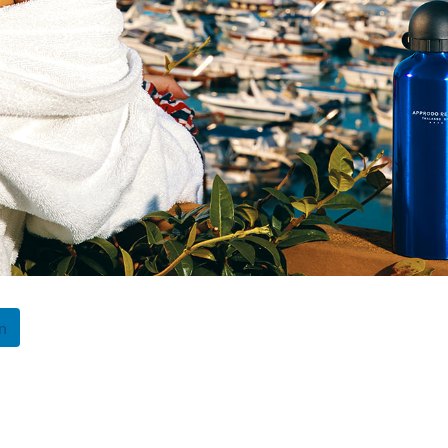
a l'acqua di mare e i prodotti naturali del territorio per offrire
per nutrire in profondità la pelle.
are l'assorbimento dei minerali marini.
 e al riequilibrio energetico in un contesto di design moderno.
rodo Resort per una va
 vacanza benessere in Campania grazie alla sua capacità di con
get Consigliato
 cerca rigenerazione fisica.
nti del gourmet mediterraneo.
n
pie e viaggiatori esigenti.
istiche delle camere d
r offrire il massimo comfort romantico, con
eleganti sistemazio